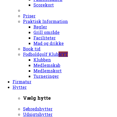
Scorekort
Priser
Praktisk Information
Regler
Grill område
Faciliteter
Mad og drikke
Book tid
Fodboldgolf Klub
NYT
Klubben
Medlemskab
Medlemskort
Turneringer
Firmatur
Hytter
Vælg hytte
Søbredshytter
Udsigtshytter