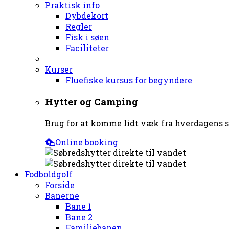
Praktisk info
Dybdekort
Regler
Fisk i søen
Faciliteter
Kurser
Fluefiske kursus for begyndere
Hytter og Camping
Brug for at komme lidt væk fra hverdagens st
Online booking
Fodboldgolf
Forside
Banerne
Bane 1
Bane 2
Familiebanen