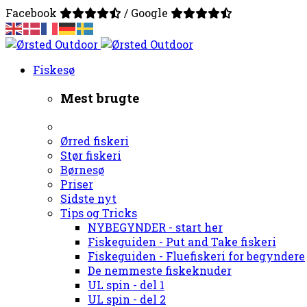
Facebook
/ Google
Fiskesø
Mest brugte
Ørred fiskeri
Stør fiskeri
Børnesø
Priser
Sidste nyt
Tips og Tricks
NYBEGYNDER - start her
Fiskeguiden - Put and Take fiskeri
Fiskeguiden - Fluefiskeri for begyndere
De nemmeste fiskeknuder
UL spin - del 1
UL spin - del 2