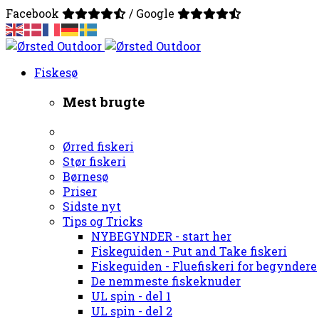
Facebook
/ Google
Fiskesø
Mest brugte
Ørred fiskeri
Stør fiskeri
Børnesø
Priser
Sidste nyt
Tips og Tricks
NYBEGYNDER - start her
Fiskeguiden - Put and Take fiskeri
Fiskeguiden - Fluefiskeri for begyndere
De nemmeste fiskeknuder
UL spin - del 1
UL spin - del 2