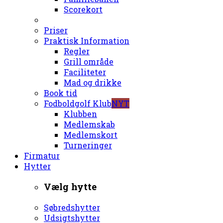
Scorekort
Priser
Praktisk Information
Regler
Grill område
Faciliteter
Mad og drikke
Book tid
Fodboldgolf Klub
NYT
Klubben
Medlemskab
Medlemskort
Turneringer
Firmatur
Hytter
Vælg hytte
Søbredshytter
Udsigtshytter