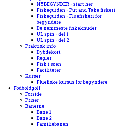
NYBEGYNDER - start her
Fiskeguiden - Put and Take fiskeri
Fiskeguiden - Fluefiskeri for
begyndere
De nemmeste fiskeknuder
UL spin - del 1
UL spin - del 2
Praktisk info
Dybdekort
Regler
Fisk i søen
Faciliteter
Kurser
Fluefiske kursus for begyndere
Fodboldgolf
Forside
Priser
Banerne
Bane 1
Bane 2
Familiebanen