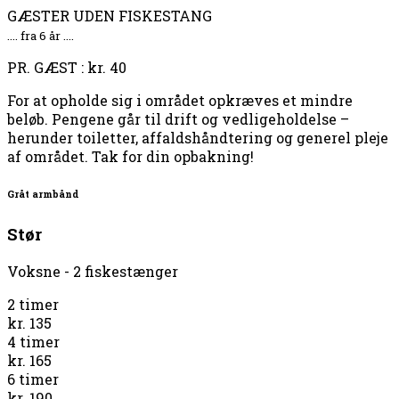
GÆSTER UDEN FISKESTANG
.... fra 6 år ....
PR. GÆST : kr. 40
For at opholde sig i området opkræves et mindre
beløb. Pengene går til drift og vedligeholdelse –
herunder toiletter, affaldshåndtering og generel pleje
af området. Tak for din opbakning!
Gråt armbånd
Stør
Voksne - 2 fiskestænger
2 timer
kr. 135
4 timer
kr. 165
6 timer
kr. 190