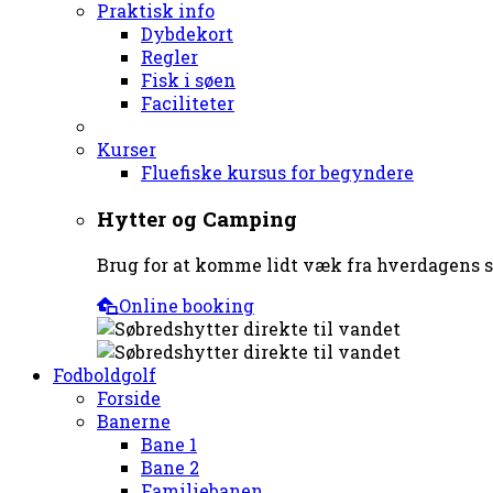
Praktisk info
Dybdekort
Regler
Fisk i søen
Faciliteter
Kurser
Fluefiske kursus for begyndere
Hytter og Camping
Brug for at komme lidt væk fra hverdagens st
Online booking
Fodboldgolf
Forside
Banerne
Bane 1
Bane 2
Familiebanen