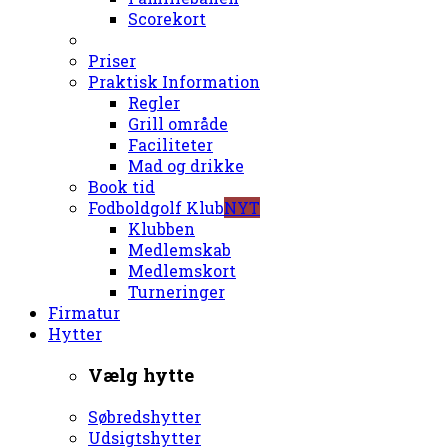
Scorekort
Priser
Praktisk Information
Regler
Grill område
Faciliteter
Mad og drikke
Book tid
Fodboldgolf Klub
NYT
Klubben
Medlemskab
Medlemskort
Turneringer
Firmatur
Hytter
Vælg hytte
Søbredshytter
Udsigtshytter