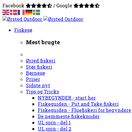
Facebook
/ Google
Fiskesø
Mest brugte
Ørred fiskeri
Stør fiskeri
Børnesø
Priser
Sidste nyt
Tips og Tricks
NYBEGYNDER - start her
Fiskeguiden - Put and Take fiskeri
Fiskeguiden - Fluefiskeri for begyndere
De nemmeste fiskeknuder
UL spin - del 1
UL spin - del 2