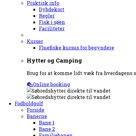
Praktisk info
Dybdekort
Regler
Fisk i søen
Faciliteter
Kurser
Fluefiske kursus for begyndere
Hytter og Camping
Brug for at komme lidt væk fra hverdagens st
Online booking
Fodboldgolf
Forside
Banerne
Bane 1
Bane 2
Familiebanen