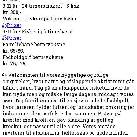
3-11 år - 24 timers fiskeri - 5 fisk
kr. 300,-
Voksen - Fiskeri på time basis
Priser
3-11 år - Fiskeri på time basis
Priser
Familiebane børn/voksne
kr. 55/85,-
Fodboldgolf børn/voksne
kr. 75/125,-
Velkommen til vores hyggelige og rolige
omgivelser, hvor natur og afslappende aktiviteter går
hånd i hånd. Tag på en afslappende
fisketur
, hvor du
kan nyde roen og måske fange dagens middag i vores
søer. Tag familien med til en sjov runde
fodboldgolf
,
hvor latteren fylder luften, og landskabet omkring jer
indrammer den perfekte dag sammen. Prøv også
kræfter med
krolf
, en sjov blanding af golf og
krocket, der passer til alle aldre. Vores område
inviterer til
afslapning, fællesskab
og
gode minder
.