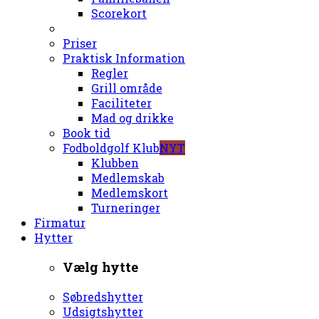
Scorekort
Priser
Praktisk Information
Regler
Grill område
Faciliteter
Mad og drikke
Book tid
Fodboldgolf Klub
NYT
Klubben
Medlemskab
Medlemskort
Turneringer
Firmatur
Hytter
Vælg hytte
Søbredshytter
Udsigtshytter