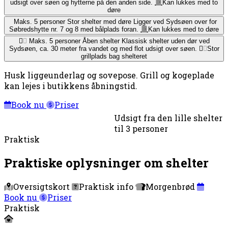
udsigt over søen og hytterne på den anden side.
Kan lukkes med to
døre
Maks. 5 personer
Stor shelter med døre
Ligger ved Sydsøen over for
Søbredshytte nr. 7 og 8 med bålplads foran.
Kan lukkes med to døre
Maks. 5 personer
Åben shelter
Klassisk shelter uden dør ved
Sydsøen, ca. 30 meter fra vandet og med flot udsigt over søen.
Stor
grillplads bag shelteret
Husk liggeunderlag og sovepose. Grill og kogeplade
kan lejes i butikkens åbningstid.
Book nu
Priser
Udsigt fra den lille shelter
til 3 personer
Praktisk
Praktiske oplysninger om shelter
Oversigtskort
Praktisk info
Morgenbrød
Book nu
Priser
Praktisk