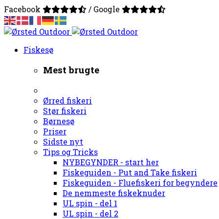
Facebook
/ Google
Fiskesø
Mest brugte
Ørred fiskeri
Stør fiskeri
Børnesø
Priser
Sidste nyt
Tips og Tricks
NYBEGYNDER - start her
Fiskeguiden - Put and Take fiskeri
Fiskeguiden - Fluefiskeri for begyndere
De nemmeste fiskeknuder
UL spin - del 1
UL spin - del 2