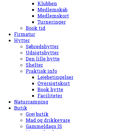
Klubben
Medlemskab
Medlemskort
Turneringer
Book tid
Firmatur
Hytter
Søbredshytter
Udsigtshytter
Den lille hytte
Shelter
Praktisk info
Lejebetingelser
Oversigtskort
Book hytte
Faciliteter
Naturcamping
Butik
Grej butik
Mad og drikkevare
Gammeldags IS