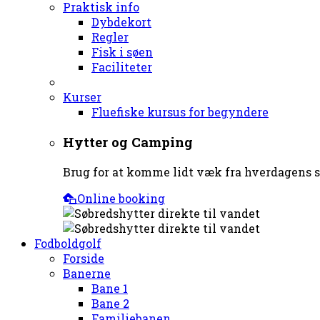
Praktisk info
Dybdekort
Regler
Fisk i søen
Faciliteter
Kurser
Fluefiske kursus for begyndere
Hytter og Camping
Brug for at komme lidt væk fra hverdagens st
Online booking
Fodboldgolf
Forside
Banerne
Bane 1
Bane 2
Familiebanen