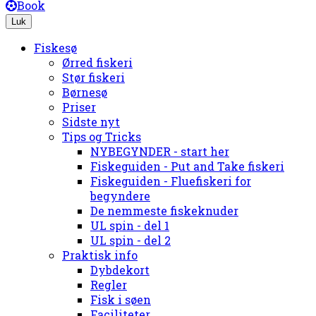
Book
Luk
Fiskesø
Ørred fiskeri
Stør fiskeri
Børnesø
Priser
Sidste nyt
Tips og Tricks
NYBEGYNDER - start her
Fiskeguiden - Put and Take fiskeri
Fiskeguiden - Fluefiskeri for
begyndere
De nemmeste fiskeknuder
UL spin - del 1
UL spin - del 2
Praktisk info
Dybdekort
Regler
Fisk i søen
Faciliteter