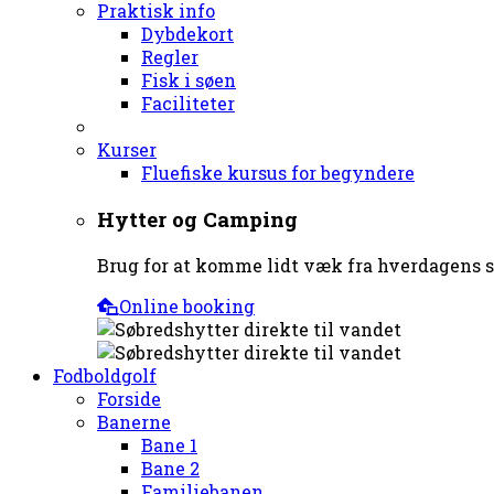
Praktisk info
Dybdekort
Regler
Fisk i søen
Faciliteter
Kurser
Fluefiske kursus for begyndere
Hytter og Camping
Brug for at komme lidt væk fra hverdagens st
Online booking
Fodboldgolf
Forside
Banerne
Bane 1
Bane 2
Familiebanen