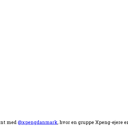
ment med
@xpengdanmark
, hvor en gruppe Xpeng-ejere er