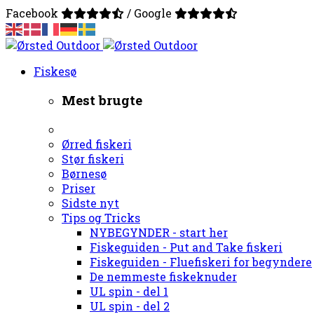
Facebook
/ Google
Fiskesø
Mest brugte
Ørred fiskeri
Stør fiskeri
Børnesø
Priser
Sidste nyt
Tips og Tricks
NYBEGYNDER - start her
Fiskeguiden - Put and Take fiskeri
Fiskeguiden - Fluefiskeri for begyndere
De nemmeste fiskeknuder
UL spin - del 1
UL spin - del 2