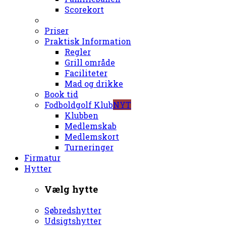
Scorekort
Priser
Praktisk Information
Regler
Grill område
Faciliteter
Mad og drikke
Book tid
Fodboldgolf Klub
NYT
Klubben
Medlemskab
Medlemskort
Turneringer
Firmatur
Hytter
Vælg hytte
Søbredshytter
Udsigtshytter